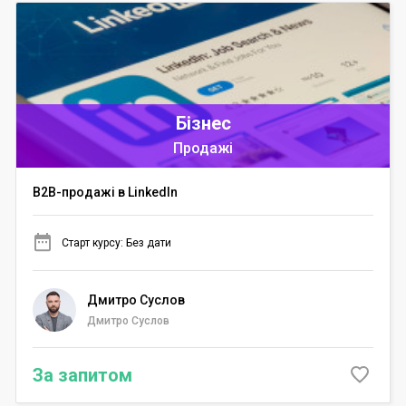
Бізнес
Продажі
В2В-продажі в LinkedIn
Старт курсу: Без дати
Дмитро Суслов
Дмитро Суслов
За запитом