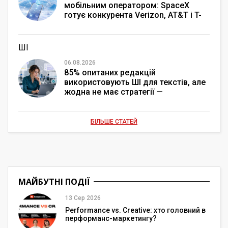
мобільним оператором: SpaceX
готує конкурента Verizon, AT&T і T-
Mobile
ШІ
06.08.2026
85% опитаних редакцій
використовують ШІ для текстів, але
жодна не має стратегії —
дослідження MDF Research Lab
БІЛЬШЕ СТАТЕЙ
МАЙБУТНІ ПОДІЇ
13 Сер 2026
Performance vs. Creative: хто головний в
перформанс-маркетингу?