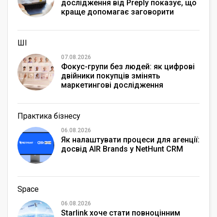
дослідження від Preply показує, що
краще допомагає заговорити
іноземною мовою
ШІ
07.08.2026
Фокус-групи без людей: як цифрові
двійники покупців змінять
маркетингові дослідження
Практика бізнесу
06.08.2026
Як налаштувати процеси для агенції:
досвід AIR Brands у NetHunt CRM
Space
06.08.2026
Starlink хоче стати повноцінним