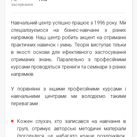
заснування:
Навчальний центр успішно працює з 1996 року. Ми
спеціалізуємося на бізнес-навчанні з різних
напрямків. Наш центр робить акцент на отриманні
практичних навичок і умінь. Теорія виступає тільки
в якості основи для ефективного застосування
отриманих знань. Паралельно з професійними
курсами проводяться тренінги та семінари з різних
напрямків.
У порівнянні з іншими професійними курсами і
навчальними центрами ми володіємо такими
перевагами :
Кожен слухач, хто записався на навчання в
групі, отримує авторські методичні матеріали
(погодьтеся, це набагато краще роздруківок,