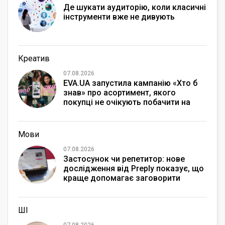
Де шукати аудиторію, коли класичні
інструменти вже не дивують
Креатив
07.08.2026
EVA.UA запустила кампанію «Хто б
знав» про асортимент, якого
покупці не очікують побачити на
платформі
Мови
07.08.2026
Застосунок чи репетитор: нове
дослідження від Preply показує, що
краще допомагає заговорити
іноземною мовою
ШІ