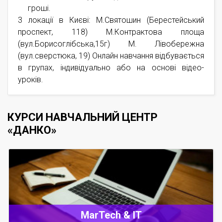
гроші.
3 локації в Києві:
М.Святошин (Берестейський
проспект, 118)
М.Контрактова площа
(вул.Борисоглібська,15г)
М. Лівобережна
(вул.сверстюка, 19)
Онлайн навчання відбувається
в групах, індивідуально або на основі відео-
уроків.
КУРСИ НАВЧАЛЬНИЙ ЦЕНТР
«ДАНКО»
MarTech & IT