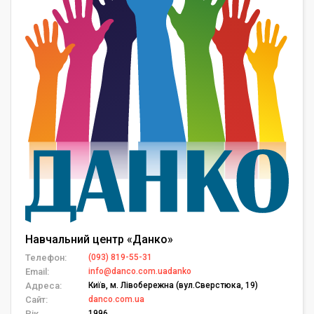
Навчальний центр «Данко»
Телефон:
(093) 819-55-31
Email:
info@danco.com.uadanko
Адреса:
Київ, м. Лівобережна (вул.Сверстюка, 19)
Сайт:
danco.com.ua
Рік
1996