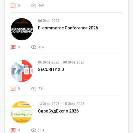
0
469
06 Жов 2026
E-commerce Conference 2026
0
426
06 Жов 2026
-
08 Жов 2026
SECURITY 2.0
0
734
13 Жов 2026
-
15 Жов 2026
ЄвроБудЕкспо 2026
0
313